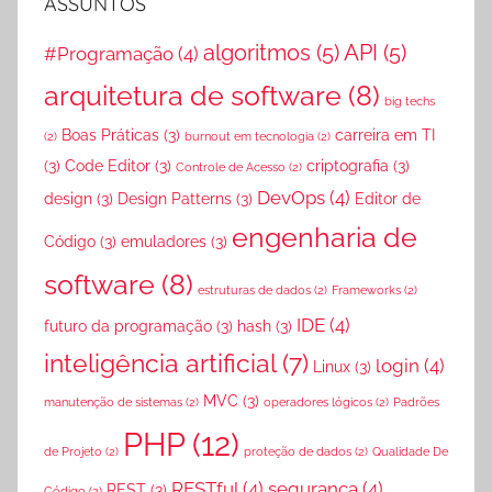
ASSUNTOS
ARQUIVO
algoritmos
(5)
API
(5)
#Programação
(4)
arquitetura de software
(8)
big techs
Boas Práticas
(3)
carreira em TI
(2)
burnout em tecnologia
(2)
(3)
Code Editor
(3)
criptografia
(3)
Controle de Acesso
(2)
DevOps
(4)
design
(3)
Design Patterns
(3)
Editor de
engenharia de
Código
(3)
emuladores
(3)
software
(8)
estruturas de dados
(2)
Frameworks
(2)
IDE
(4)
futuro da programação
(3)
hash
(3)
inteligência artificial
(7)
login
(4)
Linux
(3)
MVC
(3)
manutenção de sistemas
(2)
operadores lógicos
(2)
Padrões
PHP
(12)
de Projeto
(2)
proteção de dados
(2)
Qualidade De
RESTful
(4)
segurança
(4)
REST
(3)
Código
(2)