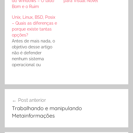
do Windows – O lado
para Visual Novel
Bom e o Ruim
Unix, Linux, BSD, Posix
– Quais as diferenças e
porque existe tantas
opções?
Antes de mais nada, o
objetivo desse artigo
não é defender
nenhum sistema
operacional ou
distribuição, e sim,
tentar de maneira clara
e objetiva explicar
porque de tantos
Navegação
nomes e as diferenças
Post anterior
de cada um deles. Um
de
ponto importante, que
Trabalhando e manipulando
devemos entender, é
Post
Metainformações
que muitos deles são
parecidos pois são…