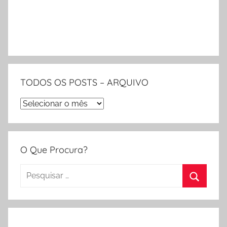
TODOS OS POSTS – ARQUIVO
TODOS
OS
POSTS
–
O Que Procura?
ARQUIVO
Pesquisar
por:
Procura