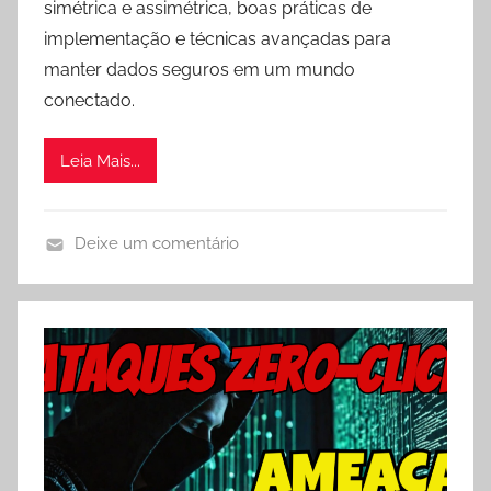
simétrica e assimétrica, boas práticas de
implementação e técnicas avançadas para
manter dados seguros em um mundo
conectado.
Leia Mais...
Deixe um comentário
V
i
d
e
o
s
e
O