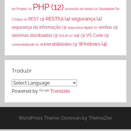
PHP
(12)
de Projeto
(2)
proteção de dados
(2)
Qualidade De
RESTful
(4)
segurança
(4)
REST
(3)
Código
(2)
segurança da informação
(3)
senhas
(3)
segurança digital
(2)
sistemas distribuídos
(3)
sql
(3)
VS Code
(3)
SOLID
(2)
Windows
(4)
vulnerabilidades
(3)
vulnerabilidade
(2)
Traduzir
Powered by
Translate
WordPress Theme: Donovan by ThemeZee.