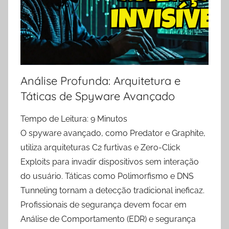
u
t
r
o
s
M
Análise Profunda: Arquitetura e
a
Táticas de Spyware Avançado
t
e
Tempo de Leitura:
9
Minutos
r
O spyware avançado, como Predator e Graphite,
i
utiliza arquiteturas C2 furtivas e Zero-Click
a
Exploits para invadir dispositivos sem interação
i
do usuário. Táticas como Polimorfismo e DNS
s
Tunneling tornam a detecção tradicional ineficaz.
Profissionais de segurança devem focar em
Análise de Comportamento (EDR) e segurança