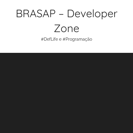
Pular
BRASAP – Developer
para
o
Zone
conteúdo
#DefLife e #Programação