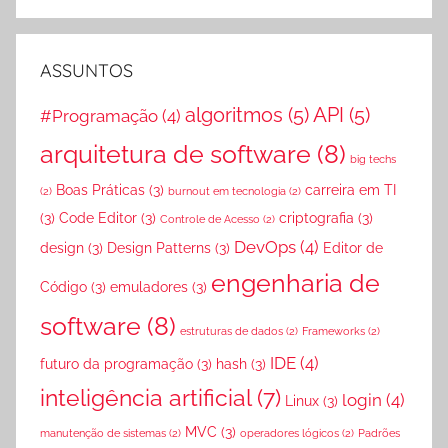
OS
POSTS
–
ASSUNTOS
ARQUIVO
algoritmos
(5)
API
(5)
#Programação
(4)
arquitetura de software
(8)
big techs
Boas Práticas
(3)
carreira em TI
(2)
burnout em tecnologia
(2)
(3)
Code Editor
(3)
criptografia
(3)
Controle de Acesso
(2)
DevOps
(4)
design
(3)
Design Patterns
(3)
Editor de
engenharia de
Código
(3)
emuladores
(3)
software
(8)
estruturas de dados
(2)
Frameworks
(2)
IDE
(4)
futuro da programação
(3)
hash
(3)
inteligência artificial
(7)
login
(4)
Linux
(3)
MVC
(3)
manutenção de sistemas
(2)
operadores lógicos
(2)
Padrões