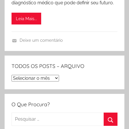
diagnóstico médico que pode definir seu futuro.
Leia Mais...
Deixe um comentário
V
i
d
TODOS OS POSTS – ARQUIVO
e
TODOS
o
s
OS
e
POSTS
O
–
O Que Procura?
u
ARQUIVO
t
Pesquisar
r
por: