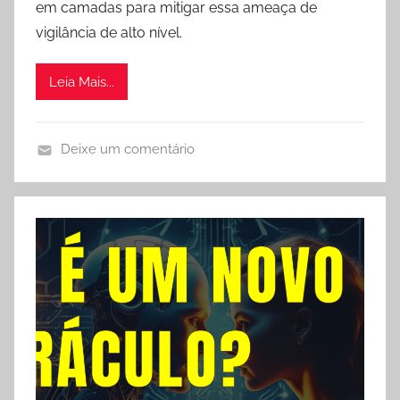
em camadas para mitigar essa ameaça de
vigilância de alto nível.
Leia Mais...
Deixe um comentário
V
i
d
e
o
s
e
O
u
t