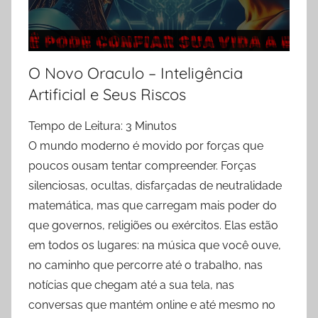
r
o
s
M
O Novo Oraculo – Inteligência
a
Artificial e Seus Riscos
t
e
Tempo de Leitura:
3
Minutos
r
O mundo moderno é movido por forças que
i
poucos ousam tentar compreender. Forças
a
silenciosas, ocultas, disfarçadas de neutralidade
i
matemática, mas que carregam mais poder do
s
que governos, religiões ou exércitos. Elas estão
em todos os lugares: na música que você ouve,
no caminho que percorre até o trabalho, nas
notícias que chegam até a sua tela, nas
conversas que mantém online e até mesmo no