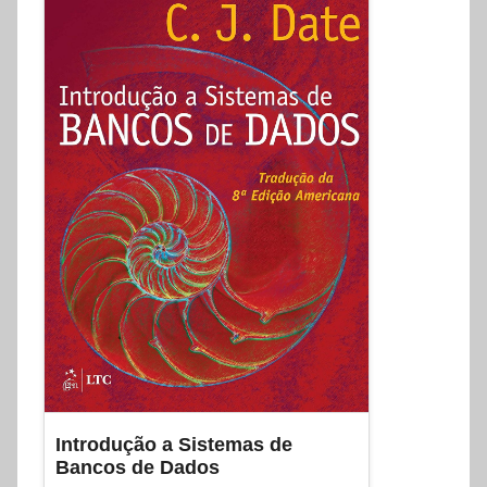
S
i
s
t
e
m
a
s
e
S
o
f
t
w
a
r
Introdução a Sistemas de
Bancos de Dados
e