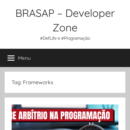
Pular
BRASAP – Developer
para
o
Zone
conteúdo
#DefLife e #Programação
Menu
Tag:
Frameworks