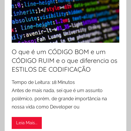
d
e
o
s
e
O
u
O que é um CÓDIGO BOM e um
t
CÓDIGO RUIM e o que diferencia os
r
ESTILOS DE CODIFICAÇÃO
o
s
Tempo de Leitura:
18
Minutos
M
Antes de mais nada, sei que é um assunto
a
polêmico, porém, de grande importância na
t
e
nossa vida como Developer ou
r
i
Leia Mais...
a