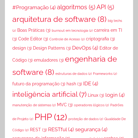
t
algoritmos
(5)
API
(5)
#Programação
(4)
e
r
arquitetura de software
(8)
big techs
i
Boas Práticas
(3)
carreira em TI
(2)
burnout em tecnologia
(2)
a
(3)
Code Editor
(3)
criptografia
(3)
Controle de Acesso
(2)
i
DevOps
(4)
design
(3)
Design Patterns
(3)
Editor de
s
engenharia de
Código
(3)
emuladores
(3)
software
(8)
estruturas de dados
(2)
Frameworks
(2)
IDE
(4)
futuro da programação
(3)
hash
(3)
inteligência artificial
(7)
login
(4)
Linux
(3)
MVC
(3)
manutenção de sistemas
(2)
operadores lógicos
(2)
Padrões
PHP
(12)
de Projeto
(2)
proteção de dados
(2)
Qualidade De
RESTful
(4)
segurança
(4)
REST
(3)
Código
(2)