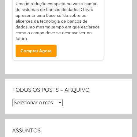
s
Uma introdução completa ao vasto campo
de sistemas de bancos de dados.O livro
,
apresenta uma base sólida sobre os
V
alicerces da tecnologia de bancos de
i
dados, ao mesmo tempo em que esclarece
como o campo deve se desenvolver no
d
futuro.
e
o
Comprar Agora
s
e
O
u
TODOS OS POSTS – ARQUIVO
t
r
TODOS
o
OS
s
POSTS
M
–
ASSUNTOS
a
ARQUIVO