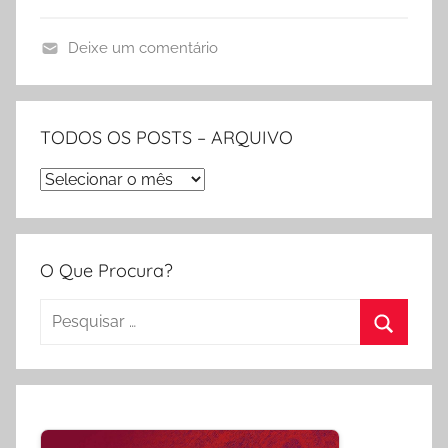
i
s
Deixe um comentário
D
e
s
TODOS OS POSTS – ARQUIVO
i
TODOS
g
n
OS
P
POSTS
a
–
O Que Procura?
t
ARQUIVO
t
Pesquisar
e
por:
Procura
r
n
s
,